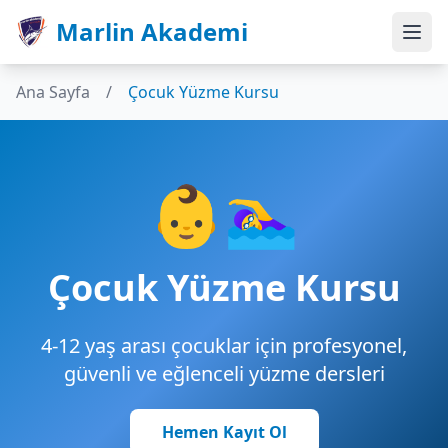
Marlin Akademi
Ana Sayfa
/
Çocuk Yüzme Kursu
👶🏊‍♀️
Çocuk Yüzme Kursu
4-12 yaş arası çocuklar için profesyonel,
güvenli ve eğlenceli yüzme dersleri
Hemen Kayıt Ol